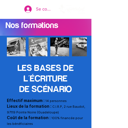
Se connecter
Nos formations
LES BASES DE
L'ÉCRITURE
DE SCÉNARIO
Effectif maximum :
14 personnes
Lieux de la formation :
C.I.R.P, 2 rue Baudot,
97119 Pointe Noire (Guadeloupe)
Coût de la formation :
100% financée pour
les bénéficiaires