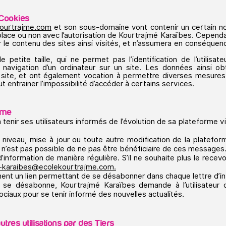
 Cookies
ourtrajme.com
et son sous-domaine vont contenir un certain n
 place ou non avec l’autorisation de Kourtrajmé Karaïbes. Cepend
ier le contenu des sites ainsi visités, et n’assumera en conséque
 petite taille, qui ne permet pas l’identification de l’utilisat
la navigation d’un ordinateur sur un site. Les données ainsi obt
le site, et ont également vocation à permettre diverses mesures
ut entrainer l’impossibilité d’accéder à certains services.
orme
tenir ses utilisateurs informés de l’évolution de sa plateforme vi
 niveau, mise à jour ou toute autre modification de la platefo
Il n’est pas possible de ne pas être bénéficiaire de ces messages
re d’information de manière régulière. S’il ne souhaite plus le recev
-karaibes@ecolekourtrajme.com.
ement un lien permettant de se désabonner dans chaque lettre d’i
ur se désabonne, Kourtrajmé Karaïbes demande à l’utilisateur d
ciaux pour se tenir informé des nouvelles actualités.
a
utres utilisations par des Tiers