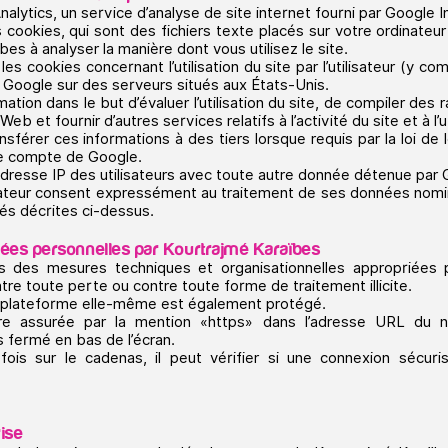
nalytics, un service d’analyse de site internet fourni par Google In
s cookies, qui sont des fichiers texte placés sur votre ordinateur
es à analyser la manière dont vous utilisez le site.
s cookies concernant l’utilisation du site par l’utilisateur (y co
 Google sur des serveurs situés aux États-Unis.
ation dans le but d’évaluer l’utilisation du site, de compiler des r
eb et fournir d’autres services relatifs à l’activité du site et à l’ut
férer ces informations à des tiers lorsque requis par la loi de le
le compte de Google.
adresse IP des utilisateurs avec toute autre donnée détenue par 
tilisateur consent expressément au traitement de ses données nom
ités décrites ci-dessus.
nnées personnelles par
Kourtrajmé Karaïbes
s des mesures techniques et organisationnelles appropriées
tre toute perte ou contre toute forme de traitement illicite.
la plateforme elle-même est également protégé.
re assurée par la mention «https» dans l’adresse URL du na
 fermé en bas de l’écran.
ux fois sur le cadenas, il peut vérifier si une connexion sécur
rise