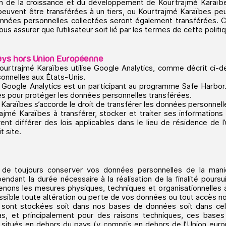
n de la croissance et du développement de Kourtrajmé Karaïbe
 peuvent être transférées à un tiers, ou Kourtrajmé Karaïbes pe
onnées personnelles collectées seront également transférées.
us assurer que l’utilisateur soit lié par les termes de cette politi
 pays hors Union Européenne
urtrajmé Karaïbes utilise Google Analytics, comme décrit ci-
onnelles aux États-Unis.
 Google Analytics est un participant au programme Safe Harbor.
es pour protéger les données personnelles transférées.
Karaïbes s’accorde le droit de transférer les données personnell
trajmé Karaïbes à transférer, stocker et traiter ses informations
t différer des lois applicables dans le lieu de résidence de l’ut
t site.
de toujours conserver vos données personnelles de la maniè
ndant la durée nécessaire à la réalisation de la finalité poursu
enons les mesures physiques, techniques et organisationnelle
sible toute altération ou perte de vos données ou tout accès non
sont stockées soit dans nos bases de données soit dans cel
as, et principalement pour des raisons techniques, ces bas
situés en dehors du pays (y compris en dehors de l’Union eur