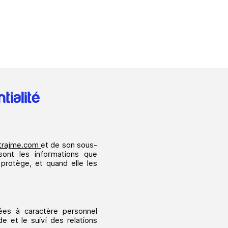
ions
Nous soutenir
Réclamations
F.A.
tialité
rtrajme.com
et de son sous-
 sont les informations que
 protège, et quand elle les
nées à caractère personnel
e et le suivi des relations