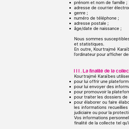
prénom et nom de famille ;
adresse de courrier électro
genre ;
numéro de téléphone ;
adresse postale ;
âge/date de naissance ;
Nous sommes susceptibles 
et statistiques.
En outre, Kourtrajmé Karaïb
l’ordinateur pour afficher 
I I I . La finalité de la c
Kourtrajmé Karaïbes utiliser
pour lui offrir une plateform
pour lui envoyer des informa
pour promouvoir la platefor
pour traiter les dossiers de
pour élaborer ou faire élab
les informations recueillie
judiciaire ou pour la protect
Vos informations personnel
finalité de la collecte tel 