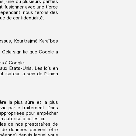
s, une ou plusieurs parties
ut fusionner avec une tierce
 Cependant, nous ferons des
que de confidentialité.
dessus, Kourtrajmé Karaïbes
 Cela signifie que Google a
es à Google.
 aux Etats-Unis. Les lois en
ilisateur, a sein de l’Union
re la plus sûre et la plus
ivie par le traitement. Dans
s appropriées pour empêcher
 autorisé à celles-ci.
les de nos prestataires de
es de données peuvent être
opéenne) depuis lequel vous