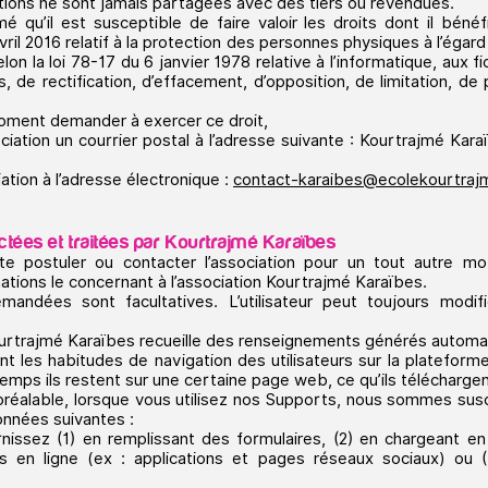
ions ne sont jamais partagées avec des tiers ou revendues.
formé qu’il est susceptible de faire valoir les droits dont il bé
il 2016 relatif à la protection des personnes physiques à l’éga
lon la loi 78-17 du 6 janvier 1978 relative à l’informatique, aux fi
, de rectification, d’effacement, d’opposition, de limitation, de
 moment demander à exercer ce droit,
ociation un courrier postal à l’adresse suivante : Kourtrajmé Kar
iation à l’adresse électronique :
contact-karaibes@ecolekourtra
ectées et traitées par
Kourtrajmé Karaïbes
ite postuler ou contacter l’association pour un tout autre motif
tions le concernant à l’association Kourtrajmé Karaïbes.
andées sont facultatives. L’utilisateur peut toujours modifi
Kourtrajmé Karaïbes recueille des renseignements générés autom
t les habitudes de navigation des utilisateurs sur la plateform
temps ils restent sur une certaine page web, ce qu’ils télécharge
éalable, lorsque vous utilisez nos Supports, nous sommes susc
données suivantes :
issez (1) en remplissant des formulaires, (2) en chargeant en
s en ligne (ex : applications et pages réseaux sociaux) ou