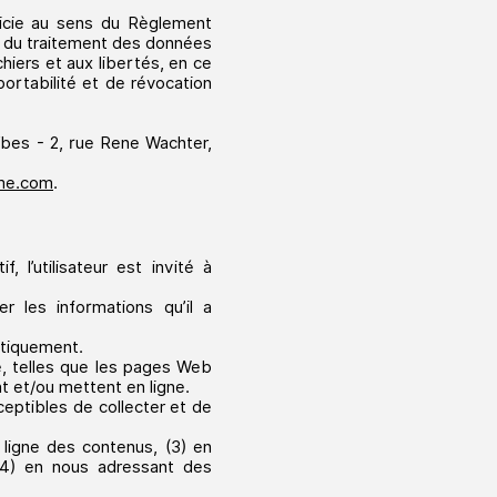
néficie au sens du Règlement
rd du traitement des données
chiers et aux libertés, en ce
 portabilité et de révocation
aïbes - 2, rue Rene Wachter,
jme.com
.
, l’utilisateur est invité à
er les informations qu’il a
atiquement.
e, telles que les pages Web
nt et/ou mettent en ligne.
eptibles de collecter et de
 ligne des contenus, (3) en
 (4) en nous adressant des