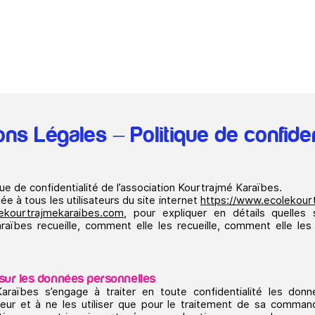
L'école
Nos format
ns Légales – Politique de confiden
que de confidentialité de l’association Kourtrajmé Karaïbes.
ée à tous les utilisateurs du site internet
https://www.ecolekou
lekourtrajmekaraibes.com
, pour expliquer en détails quelles
araïbes recueille, comment elle les recueille, comment elle les
s sur les données personnelles
Karaïbes s’engage à traiter en toute confidentialité les don
teur et à ne les utiliser que pour le traitement de sa command