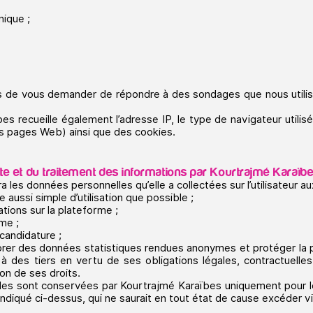
nique ;
de vous demander de répondre à des sondages que nous utilison
es recueille également l’adresse IP, le type de navigateur util
des pages Web) ainsi que des cookies.
ollecte et du traitement des informations par
Kourtrajmé Karaïb
a les données personnelles qu’elle a collectées sur l’utilisateur au
e aussi simple d’utilisation que possible ;
tions sur la plateforme ;
me ;
 candidature ;
orer des données statistiques rendues anonymes et protéger la p
s à des tiers en vertu de ses obligations légales, contractuell
ion de ses droits.
les sont conservées par Kourtrajmé Karaïbes uniquement pour 
qu’indiqué ci-dessus, qui ne saurait en tout état de cause excéder 