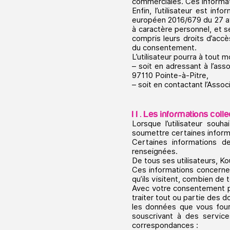
commerciales. Ces informat
Enfin, l’utilisateur est in
européen 2016/679 du 27 avr
à caractère personnel, et se
compris leurs droits d’accès
du consentement.
L’utilisateur pourra à tout
– soit en adressant à l’ass
97110 Pointe-à-Pitre,
– soit en contactant l’Assoc
I I . Les informations coll
Lorsque l’utilisateur souha
soumettre certaines informa
Certaines informations dem
renseignées.
De tous ses utilisateurs, 
Ces informations concernen
qu’ils visitent, combien de 
Avec votre consentement pr
traiter tout ou partie des 
les données que vous fourn
souscrivant à des service
correspondances :