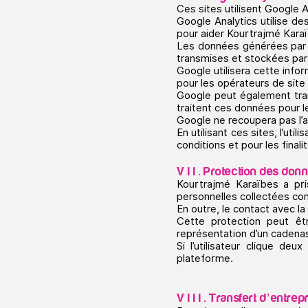
Ces sites utilisent Google A
Google Analytics utilise de
pour aider Kourtrajmé Karaïb
Les données générées par le
transmises et stockées par
Google utilisera cette inform
pour les opérateurs de site W
Google peut également trans
traitent ces données pour 
Google ne recoupera pas l’
En utilisant ces sites, l’u
conditions et pour les final
V I I . Protection des do
Kourtrajmé Karaïbes a pri
personnelles collectées con
En outre, le contact avec 
Cette protection peut êt
représentation d’un cadenas
Si l’utilisateur clique de
plateforme.
V I I I . Transfert d’entrep