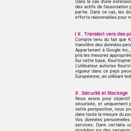
Dans le cas d’une extensio
des actifs de l’association
partie. Dans ce cas, les d
efforts raisonnables pour no
I X . Transfert vers des
Compte tenu du fait que Ko
transfère des données pers
Appartenant à Google Inc.,
pris les mesures approprié
Sur cette base, Kourtrajmé 
L’utilisateur autorise Kour
vigueur dans ce pays peuven
Européenne, en utilisant ledi
X . Sécurité et Stockage
Nous avons pour objectif 
sécurisée, et uniquement pe
cette perspective, nous pr
dans toute la mesure du pos
Vos données personnelles 
services. Dans certains c
stockées sur des serveurs 